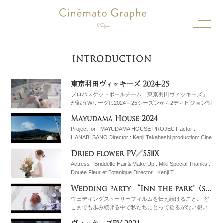
INTRODUCTION
東京羽田ヴィッキーズ 2024-25
プロバスケットボールチーム「東京羽田ヴィッキーズ」
が戦うWリーグは2024－25シーズンから2ディビジョン制
を採用し、Wリーグフューチャーから始動しておりま
Mayudama House 2024
す。リーグ優勝へカウントダウンを込めてプロモ
Project for : MAYUDAMA HOUSE PROJECT actor :
HANABI SANO Director : Kenji Takahashi production: Cine
Dried flower PV／S5ⅡX
Actress : Briddette Hair＆Make Up : Miki Special Thanks :
Douée Fleur et Botanique Director : Kenji T
Wedding party “Inn the park”（same day edit）
ウェディングストーリーフィルムを伝え続けること。 ど
こまでも歩み続ける中で私たちにとって揺るがない想い
であると信じております。 優しさと素敵な笑顔に包まれ