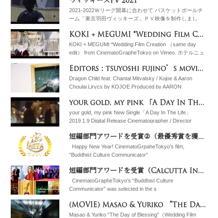
ヴィッキーズPV 2021
たお二人のsame day editを是非ご覧
2021-2022Ｗリーグ開幕に合わせて バスケットボールチ
ーム「東京羽田ヴィッキーズ」ＰＶ映像を制作しまし
た。 今年はインタビューと練習風景を撮影して、今シー
KOKI + MEGUMI *Wedding Film Creation （same day edit）
ズンの意気込みを映像にまとめました。 新
KOKI + MEGUMI *Wedding Film Creation （same day
edit） from CinematoGrapheTokyo on Vimeo. ホテルニュ
ーオータニで撮
Editors：tsuyoshi fujino’s movie（Dragon Child）
Dragon Child feat. Chantal Mitvalsky / Kojoe & Aaron
Choulai Lirycs by KOJOE Produced by AARON
your gold, my pink 「A Day In The Life」公開
your gold, my pink New Single「A Day In The Life」
2019.1.9 Digital Release Cinematographer / Director
短編部門アワードを受賞②（最優秀賞を獲得ｰLAIFFA）
Happy New Year! CinematoGrpaheTokyo’s film,
“Buddhist Culture Communicator”
短編部門アワードを受賞（Calcutta International Cult Film Festival (CICFF)）
CinematoGrapheTokyo’s “Buddhist Culture
Communicator” was selected in the s
(MOVIE) Masao & Yuriko “The Day of Blessing”
Masao & Yuriko “The Day of Blessing”（Wedding Film