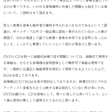
ば良いのか？ そもそもシネマトグラフ東京はどうやって音楽を選んでい
るのか等々ですが、いわゆる音楽権利に共通した問題から起きている事
について、ご説明させて頂きます。
恐らく映像も音楽も制作者の権利を守られるべきものであるというご認
識が、中々メディア以外で一般企業に認知・実行されていなかった事が
原因で、SNSが発達して誰でも映像・音楽を共有できる世界になったか
らこそ、しっかりと管理していこうという流れが現在だと思います。
DVDとCDを別々に結婚式会場で流す問題については、結婚式で使用す
る楽曲は、そもそも会場様は営利団体として無許可で楽曲は使用でき
ず、一般的には適正に楽曲使用を契約して使用できるようにした上で、
BGMを流しております。
会場様はCDでBGMを流す契約はしておりますが、映像DVDにプロの
アーティスト音楽を入れて上映する事は契約していない所が多いため、
DVDは画のみ、CDを音楽として、別々に流したら良いでしょう、とい
う事が苦肉の策として運用されてるのだと思います。